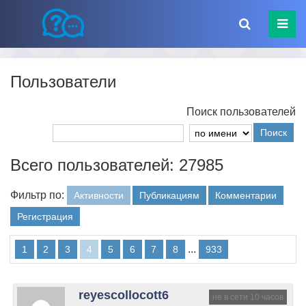
Пользователи
Поиск пользователей
Поиск
Всего пользователей: 27985
Фильтр по:
Активности
Публикациям
Комментарии
Регистрация
...
1
2
3
4
5
6
7
8
933
reyescollocott6
не в сети 10 часов