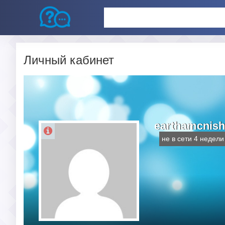
Личный кабинет
earthamcnis
не в сети 4 недели