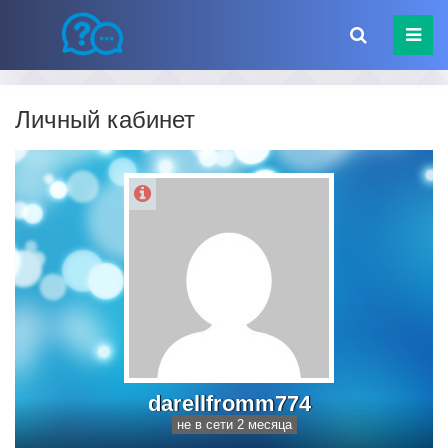
Личный кабинет
darellfromm774
не в сети 2 месяца