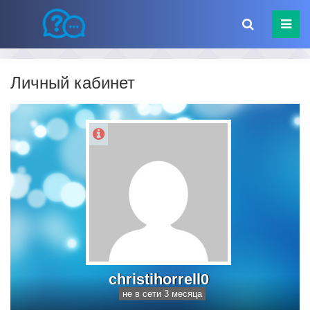
Личный кабинет
christihorrell0
не в сети 3 месяца