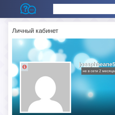
Личный кабинет
joesphbeane
не в сети 2 месяца