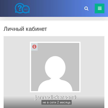
Личный кабинет
jannadickerson9
не в сети 2 месяца